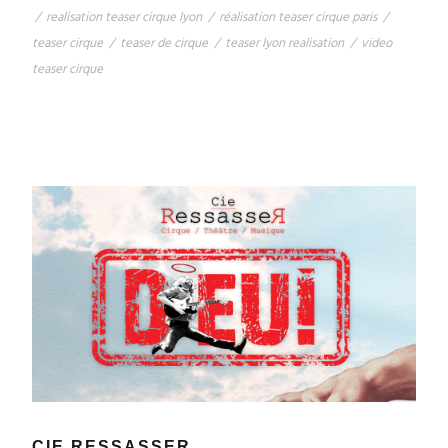
/
realisation teaser cirque lyon
/
réalisation teaser cirque paris
/
teaser cirque
/
teaser de cirque
/
teaser lyon realisation
/
video
teaser cirque
CIE RESSASSER