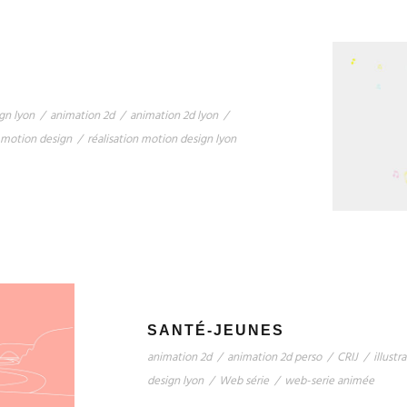
gn lyon
/
animation 2d
/
animation 2d lyon
/
motion design
/
réalisation motion design lyon
SANTÉ-JEUNES
animation 2d
/
animation 2d perso
/
CRIJ
/
illustr
design lyon
/
Web série
/
web-serie animée