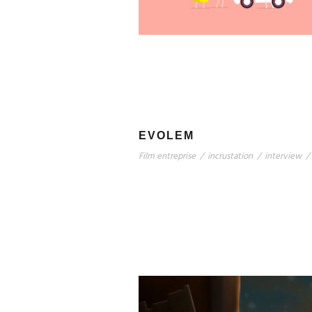
EVOLEM
Film entreprise
/
incrustation
/
interview
/