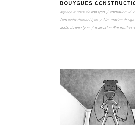
BOUYGUES CONSTRUCTI
agence motion design lyon
/
animation 2d
/
Film institutionnel lyon
/
film motion design
audiovisuelle lyon
/
realisation film motion 