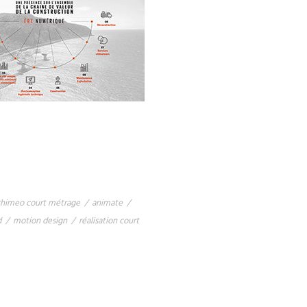
chimeo court métrage
/
animate
/
d
/
motion design
/
réalisation court