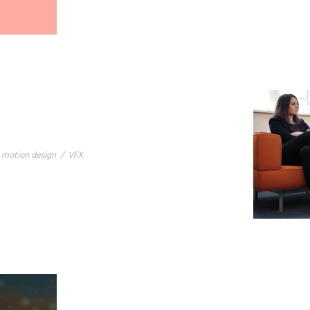
motion design
/
VFX