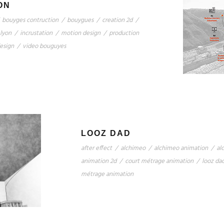
ON
bouyges contruction
/
bouygues
/
creation 2d
/
 lyon
/
incrustation
/
motion design
/
production
design
/
video bouguyes
LOOZ DAD
after effect
/
alchimeo
/
alchimeo animation
/
al
animation 2d
/
court métrage animation
/
looz da
métrage animation