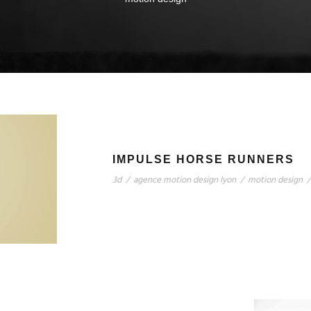
IMPULSE HORSE RUNNERS
3d
/
agence motion design lyon
/
motion design
/