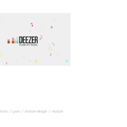
ations
/
Lyon
/
motion design
/
motion