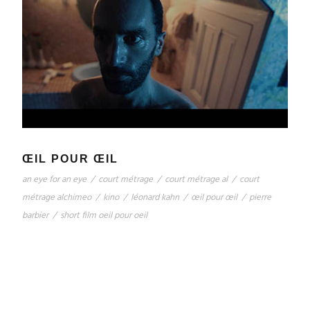
ŒIL POUR ŒIL
an eye for an eye
/
court métrage
/
court métrage al
/
court
métrage alchimeo
/
kino
/
léonard kahn
/
œil pour œil
/
pierre
barbier
/
short film oeil pour oeil