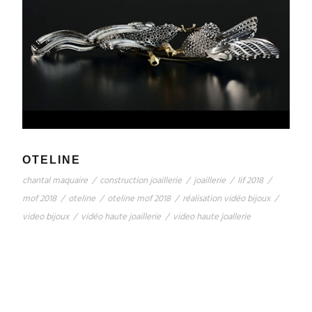
OTELINE
chantal maquaire
/
construction joaillerie
/
joaillerie
/
lif 2018
/
mof 2018
/
oteline
/
oteline mof 2018
/
réalisation vidéo bijoux
/
video bijoux
/
vidéo haute joaillerie
/
video haute joallerie